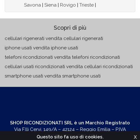
Savona
|
Siena
|
Rovigo
|
Trieste
|
Scopri di più
cellulari rigenerati vendita cellulari rigenerati
iphone usati vendita iphone usati
telefoni ricondizionati vendita telefoni ricondizionati
cellulari usati ricondizionati vendita cellulari ricondizionati
smartphone usati vendita smartphone usati
SHOP RICONDIZIONATI SRL è un Marchio Registrato
Via F.lli Cervi, 149/A – 42124 – Reggio Emilia – P.IVA
x
03059330351 – REA: RE-
Questo sito fa uso di cookies.