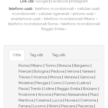
Link utili:
Google
|
Facebook
|
Instagram
telefono usati :
telefono ricondizionati
-
cellulari usati
ricondizionati
-
cellulari rigenerati
-
iphone usati
-
smartphone usati
-
telefono ricondizionati Milano
-
telefono ricondizionati Roma
-
telefono ricondizionati
Reggio Emilia
-
Città
Tag utili
Tag utili
Roma
|
Milano
|
Torino
|
Brescia
|
Bergamo
|
Firenze
|
Bologna
|
Padova
|
Verona
|
Varese
|
Treviso
|
Vicenza
|
Monza
|
Venezia
|
Genova
|
Modena
|
Perugia
|
Como
|
Cuneo
|
Latina
|
Pavia
|
Trento
|
Udine
|
Reggio Emilia
|
Bolzano
|
Frosinone
|
Ancona
|
Parma
|
Alessandria
|
Pisa
|
Mantova
|
Cesena
|
Lucca
|
Novara
|
Cremona
|
Ferrara
|
Livorno
|
Rimini
|
Pescara
|
Piacenza
|