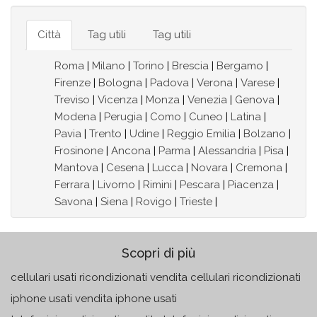
Città
Tag utili
Tag utili
Roma
|
Milano
|
Torino
|
Brescia
|
Bergamo
|
Firenze
|
Bologna
|
Padova
|
Verona
|
Varese
|
Treviso
|
Vicenza
|
Monza
|
Venezia
|
Genova
|
Modena
|
Perugia
|
Como
|
Cuneo
|
Latina
|
Pavia
|
Trento
|
Udine
|
Reggio Emilia
|
Bolzano
|
Frosinone
|
Ancona
|
Parma
|
Alessandria
|
Pisa
|
Mantova
|
Cesena
|
Lucca
|
Novara
|
Cremona
|
Ferrara
|
Livorno
|
Rimini
|
Pescara
|
Piacenza
|
Savona
|
Siena
|
Rovigo
|
Trieste
|
Scopri di più
cellulari usati ricondizionati vendita cellulari ricondizionati
iphone usati vendita iphone usati