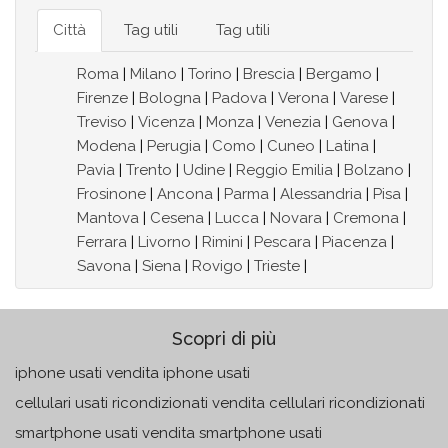
Città
Tag utili
Tag utili
Roma
|
Milano
|
Torino
|
Brescia
|
Bergamo
|
Firenze
|
Bologna
|
Padova
|
Verona
|
Varese
|
Treviso
|
Vicenza
|
Monza
|
Venezia
|
Genova
|
Modena
|
Perugia
|
Como
|
Cuneo
|
Latina
|
Pavia
|
Trento
|
Udine
|
Reggio Emilia
|
Bolzano
|
Frosinone
|
Ancona
|
Parma
|
Alessandria
|
Pisa
|
Mantova
|
Cesena
|
Lucca
|
Novara
|
Cremona
|
Ferrara
|
Livorno
|
Rimini
|
Pescara
|
Piacenza
|
Savona
|
Siena
|
Rovigo
|
Trieste
|
Scopri di più
iphone usati vendita iphone usati
cellulari usati ricondizionati vendita cellulari ricondizionati
smartphone usati vendita smartphone usati