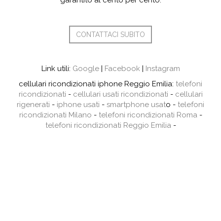
garantito al cento per cento.
CONTATTACI SUBITO
Link utili:
Google
|
Facebook
|
Instagram
cellulari ricondizionati iphone Reggio Emilia:
telefoni
ricondizionati
-
cellulari usati ricondizionati
-
cellulari
rigenerati
-
iphone usati
-
smartphone usat
o -
telefoni
ricondizionati Milano
-
telefoni ricondizionati Roma
-
telefoni ricondizionati Reggio Emilia
-